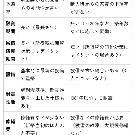
下落
購入時からの家賃の下落率
落の可能性が高い
率
が少ない
融資
短い（～20年など、築年数
長い（最長35年）
期間
などに応じて変動）
減価
長い（所得税の節税
短い（所得税の節税対策に
償却
対策にはデメリッ
はメリットの場合あり）
期間
ト）
基本的に最新の設備
設備が古い場合がある（3
設備
で建築
点ユニットなど）
新耐震基準、耐震性
耐震
能を向上した仕様も
1981年以前は旧耐震
性能
ある
修繕費などが少ない
設備などの修繕費が必要
修繕
（新築当初はほとん
（設備の故障、大規模修繕
費
ど不要）
など）