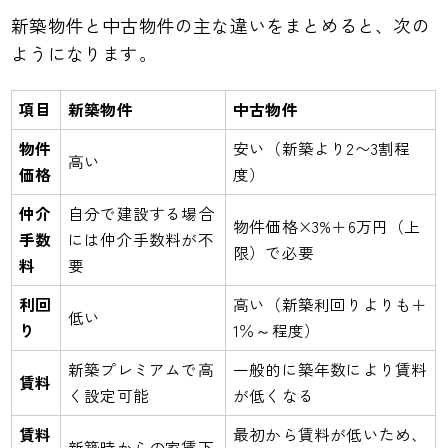
新築物件と中古物件の主な違いをまとめると、次の
ようになります。
項目
新築物件
中古物件
物件
安い（新築より2〜3割程
高い
価格
度）
仲介
自分で建設する場合
物件価格×3%＋6万円（上
手数
には仲介手数料が不
限）で必要
料
要
利回
高い（新築利回りよりも＋
低い
り
1％～程度）
新築プレミアムで高
一般的に築年数により賃料
賃料
く設定可能
が低くなる
賃料
最初から賃料が低いため、
新築時からの家賃下