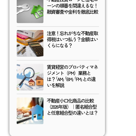
ーンの順番を間違えるな！
融資審査や金利を徹底比較
注意！忘れがちな不動産取
得税はいつ払う？金額はい
くらになる？
賃貸経営のプロパティマネ
ジメント（PM）業務と
は？｢AM｣｢BM｣｢FM｣との違
いを解説
不動産小口化商品の比較
（2026年版）｜匿名組合型
と任意組合型の違いとは？