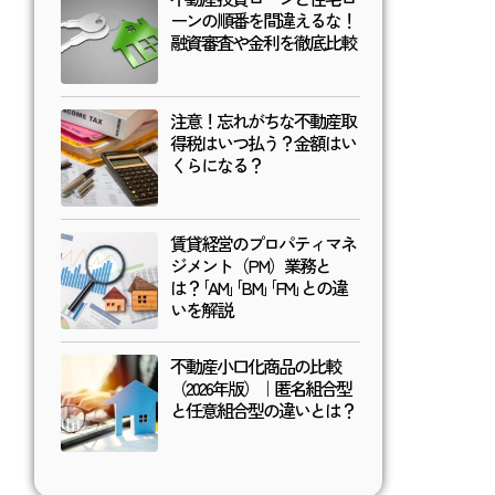
ーンの順番を間違えるな！
融資審査や金利を徹底比較
注意！忘れがちな不動産取
得税はいつ払う？金額はい
くらになる？
賃貸経営のプロパティマネ
ジメント（PM）業務と
は？｢AM｣｢BM｣｢FM｣との違
いを解説
不動産小口化商品の比較
（2026年版）｜匿名組合型
と任意組合型の違いとは？