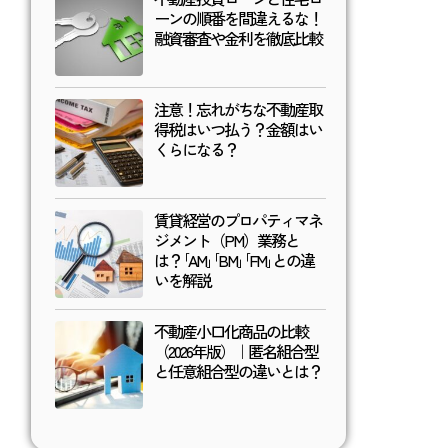
ーンの順番を間違えるな！
融資審査や金利を徹底比較
注意！忘れがちな不動産取
得税はいつ払う？金額はい
くらになる？
賃貸経営のプロパティマネ
ジメント（PM）業務と
は？｢AM｣｢BM｣｢FM｣との違
いを解説
不動産小口化商品の比較
（2026年版）｜匿名組合型
と任意組合型の違いとは？