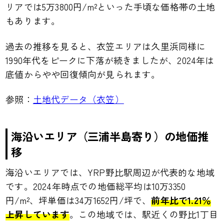
リアでは5万3800円/m²といった手頃な価格帯の土地
もあります。
過去の推移を見ると、衣笠エリアは久里浜同様に
1990年代をピークに下落が続きましたが、2024年は
底値からやや回復傾向が見られます。
参照：
土地代データ（衣笠）
海沿いエリア（三浦半島寄り）の地価推
移
海沿いエリアでは、YRP野比駅周辺が代表的な地域
です。2024年時点での地価総平均は10万3350
円/m²、坪単価は34万1652円/坪で、
前年比で1.21％
上昇しています
。この地域では、駅近くの野比1丁目