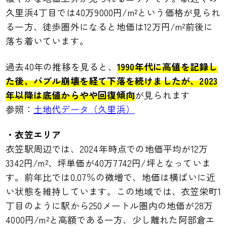
久里浜4丁目では40万9000円/m²という価格が見られ
る一方、徒歩圏外になると地価は12万円/m²前後に
落ち着いています。
過去40年の推移を見ると、
1990年代に高値を記録し
た後、バブル崩壊を経て下落を続けましたが、
2023
年以降は底値からやや回復傾向
が見られます
参照：
土地代データ（久里浜）
・衣笠エリア
衣笠駅周辺では、2024年時点での地価平均が12万
3342円/m²、坪単価が40万7742円/坪となっていま
す。前年比では0.07％の微増で、地価は横ばいに近
い状態を維持しています。この地域では、衣笠栄町1
丁目のように駅から250メートル圏内の地価が28万
4000円/m²と高額である一方、少し離れた阿部倉エ