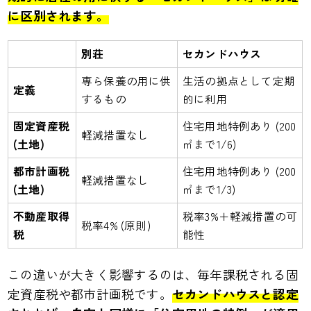
に区別されます。
別荘
セカンドハウス
専ら保養の用に供
生活の拠点として定期
定義
するもの
的に利用
固定資産税
住宅用地特例あり (200
軽減措置なし
(土地)
㎡まで1/6)
都市計画税
住宅用地特例あり (200
軽減措置なし
(土地)
㎡まで1/3)
不動産取得
税率3%＋軽減措置の可
税率4% (原則)
税
能性
この違いが大きく影響するのは、毎年課税される固
定資産税や都市計画税です。
セカンドハウスと認定