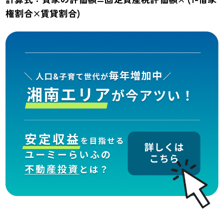
権割合×賃貸割合)