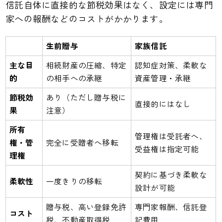
信託自体に直接的な節税効果はなく、設定には専門
家への報酬などのコストがかかります。
生前贈与
家族信託
主な目
相続財産の圧縮、特定
認知症対策、柔軟な
的
の相手への承継
資産管理・承継
節税効
あり（ただし贈与税に
直接的にはなし
果
注意）
所有
管理権は受託者へ、
権・管
完全に受贈者へ移転
受益権は指定可能
理権
契約に基づき柔軟な
柔軟性
一度きりの移転
設計が可能
贈与税、高い登録免許
専門家報酬、信託登
コスト
税、不動産取得税
記費用