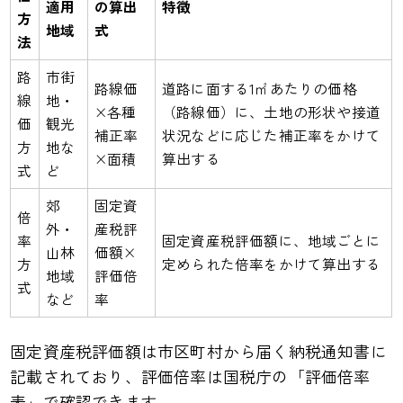
適用
の算出
特徴
方
地域
式
法
路
市街
路線価
道路に面する1㎡あたりの価格
線
地・
×各種
（路線価）に、土地の形状や接道
価
観光
補正率
状況などに応じた補正率をかけて
方
地な
×面積
算出する
式
ど
郊
固定資
倍
外・
産税評
率
固定資産税評価額に、地域ごとに
山林
価額×
方
定められた倍率をかけて算出する
地域
評価倍
式
など
率
固定資産税評価額は市区町村から届く納税通知書に
記載されており、評価倍率は国税庁の「評価倍率
表」で確認できます。