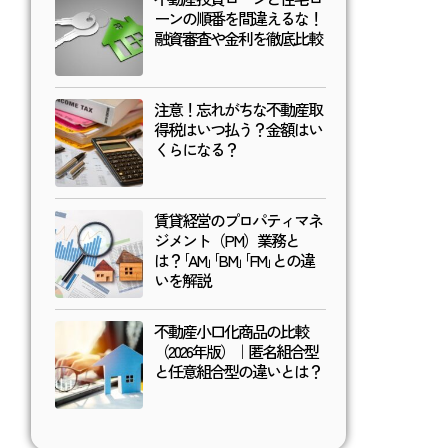
ーンの順番を間違えるな！
融資審査や金利を徹底比較
注意！忘れがちな不動産取
得税はいつ払う？金額はい
くらになる？
賃貸経営のプロパティマネ
ジメント（PM）業務と
は？｢AM｣｢BM｣｢FM｣との違
いを解説
不動産小口化商品の比較
（2026年版）｜匿名組合型
と任意組合型の違いとは？