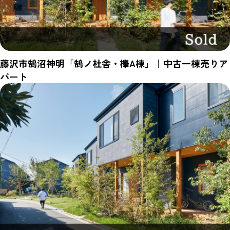
藤沢市鵠沼神明「鵠ノ杜舎・欅A棟」｜中古一棟売りア
パート