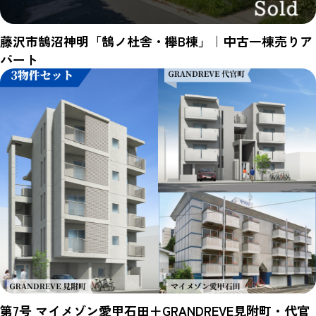
藤沢市鵠沼神明「鵠ノ杜舎・欅B棟」｜中古一棟売りア
パート
第7号 マイメゾン愛甲石田＋GRANDREVE見附町・代官