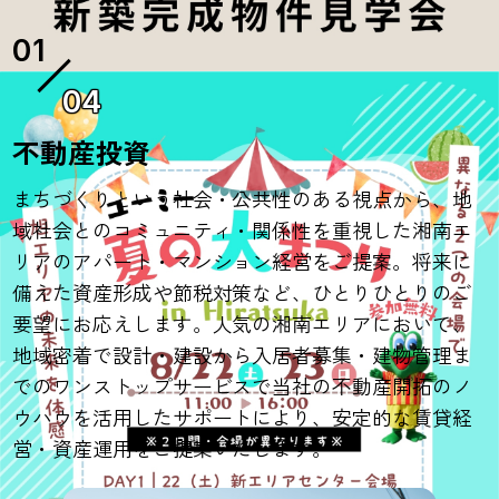
04
不動産投資
まちづくりという社会・公共性のある視点から、地
域社会とのコミュニティ・関係性を重視した湘南エ
リアのアパート・マンション経営をご提案。将来に
備えた資産形成や節税対策など、ひとりひとりのご
要望にお応えします。人気の湘南エリアにおいて、
地域密着で設計・建設から入居者募集・建物管理ま
でのワンストップサービスで当社の不動産開拓のノ
ウハウを活用したサポートにより、安定的な賃貸経
営・資産運用をご提案いたします。