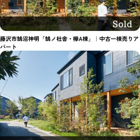
藤沢市鵠沼神明「鵠ノ杜舎・欅A棟」｜中古一棟売りア
パート