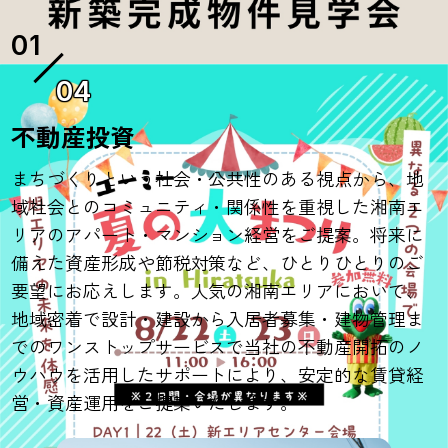
04
不動産投資
まちづくりという社会・公共性のある視点から、地
域社会とのコミュニティ・関係性を重視した湘南エ
リアのアパート・マンション経営をご提案。将来に
備えた資産形成や節税対策など、ひとりひとりのご
要望にお応えします。人気の湘南エリアにおいて、
地域密着で設計・建設から入居者募集・建物管理ま
でのワンストップサービスで当社の不動産開拓のノ
ウハウを活用したサポートにより、安定的な賃貸経
営・資産運用をご提案いたします。