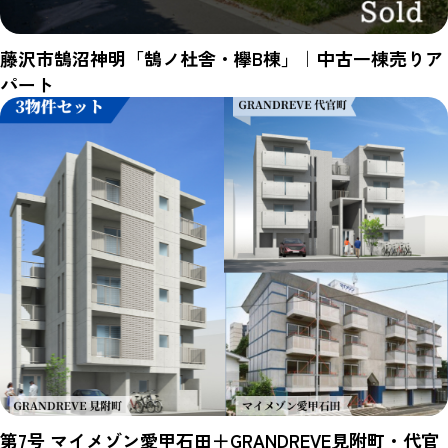
藤沢市鵠沼神明「鵠ノ杜舎・欅B棟」｜中古一棟売りア
パート
第7号 マイメゾン愛甲石田＋GRANDREVE見附町・代官