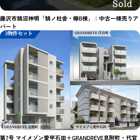
藤沢市鵠沼神明「鵠ノ杜舎・欅B棟」｜中古一棟売りア
パート
第7号 マイメゾン愛甲石田＋GRANDREVE見附町・代官