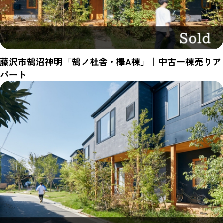
藤沢市鵠沼神明「鵠ノ杜舎・欅A棟」｜中古一棟売りア
パート