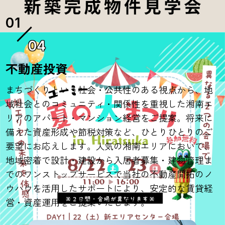
04
不動産投資
まちづくりという社会・公共性のある視点から、地
域社会とのコミュニティ・関係性を重視した湘南エ
リアのアパート・マンション経営をご提案。将来に
備えた資産形成や節税対策など、ひとりひとりのご
要望にお応えします。人気の湘南エリアにおいて、
地域密着で設計・建設から入居者募集・建物管理ま
でのワンストップサービスで当社の不動産開拓のノ
ウハウを活用したサポートにより、安定的な賃貸経
営・資産運用をご提案いたします。