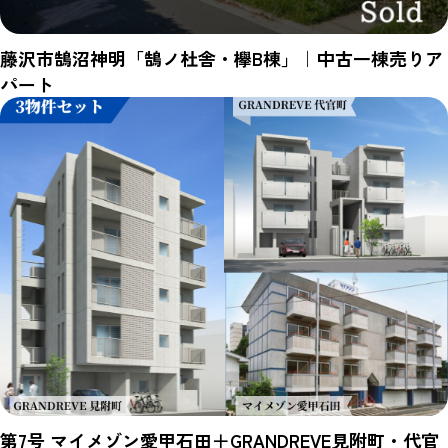
藤沢市鵠沼神明「鵠ノ杜舎・欅B棟」｜中古一棟売りア
パート
第7号 マイメゾン愛甲石田＋GRANDREVE見附町・代官