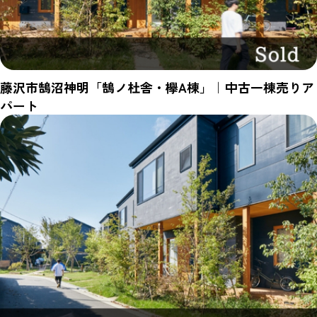
藤沢市鵠沼神明「鵠ノ杜舎・欅A棟」｜中古一棟売りア
パート