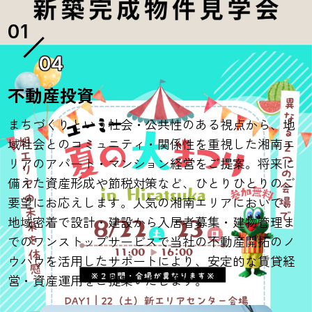
04
不動産投資
まちづくりという社会・公共性のある視点から、地
域社会とのコミュニティ・関係性を重視した湘南エ
リアのアパート・マンション経営をご提案。将来に
備えた資産形成や節税対策など、ひとりひとりのご
要望にお応えします。人気の湘南エリアにおいて、
地域密着で設計・建設から入居者募集・建物管理ま
でのワンストップサービスで当社の不動産開拓のノ
ウハウを活用したサポートにより、安定的な賃貸経
営・資産運用をご提案いたします。