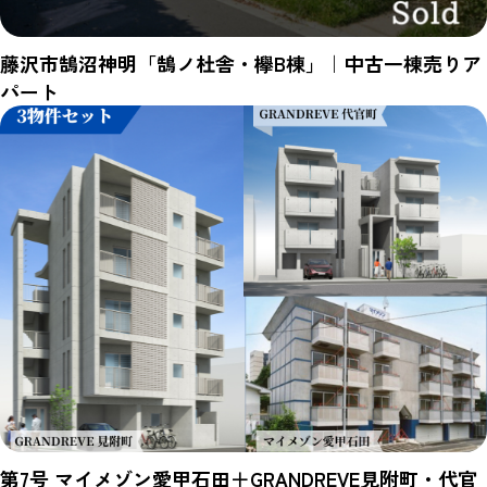
藤沢市鵠沼神明「鵠ノ杜舎・欅B棟」｜中古一棟売りア
パート
第7号 マイメゾン愛甲石田＋GRANDREVE見附町・代官