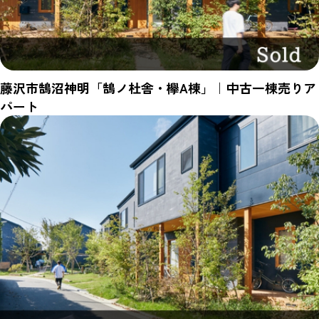
藤沢市鵠沼神明「鵠ノ杜舎・欅A棟」｜中古一棟売りア
パート