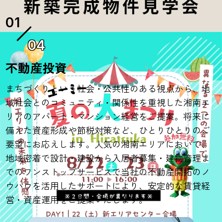
04
不動産投資
まちづくりという社会・公共性のある視点から、地
域社会とのコミュニティ・関係性を重視した湘南エ
リアのアパート・マンション経営をご提案。将来に
備えた資産形成や節税対策など、ひとりひとりのご
要望にお応えします。人気の湘南エリアにおいて、
地域密着で設計・建設から入居者募集・建物管理ま
でのワンストップサービスで当社の不動産開拓のノ
ウハウを活用したサポートにより、安定的な賃貸経
営・資産運用をご提案いたします。