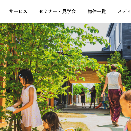
定収入なら株式会社湘南ユーミーまちづくりコンソーシ
サービス
セミナー・見学会
物件一覧
メデ