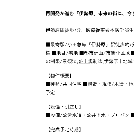
再開発が進む「伊勢原」未来の街に、今 
伊勢原駅徒歩7分、医療従事者や医学部
■最寄駅/小田急線「伊勢原」駅徒歩約7分 ■
権 ■地目/宅地 ■都市計画/市街化区域 
の制限/景観法,盛土規制法,伊勢原市地域ま
【物件概要】
■種類/共同住宅 ■構造・規模/木造・地上3階
予定
【設備・引渡し】
■設備/公営水道・公共下水・プロパン ■
【完成予定時期】