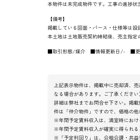
本物件は未完成物件です。工事の進捗状
【備考】
掲載している図面・パース・仕様等は設
本土地は土地販売契約締結後、売主指定
■取引形態/媒介 ■情報更新日/- ■更
上記表示物件は、掲載中に売却済、売
なる場合があります。ご了承ください
詳細は弊社までお問合せ下さい。掲載
件は「仲介物件」ですので、価格の他
※年間予定賃料収入は、満室時におけ
※年間予定賃料収入が確実に得られる
※「予定利回り」は、公租公課・共益