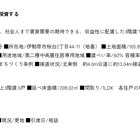
投資する
生、社会人まで賃貸需要の期待できる、収益性に配慮した3階建
所在地/伊勢原市桜台2丁目44-11（地番） ■土地面積/165.8
■用途地域/第二種中高層住居専用地域 ■建ぺい率/60％ 容積率/
ちづくり条例 ■接道状況/北東側 約4.0m公道に約13.04m接
建 6戸 ■延べ床面積/208.02㎡ ■間取り/1LDK 各住戸の専有
現況/更地 ■引渡日/相談