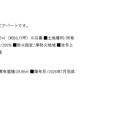
てアパートです。
7㎡（約50.17坪）※公募 ■土地権利/所有
200% ■防火指定/準防火地域 ■法令上
道
面積:28.98㎡ ■築年月/2026年7月完成