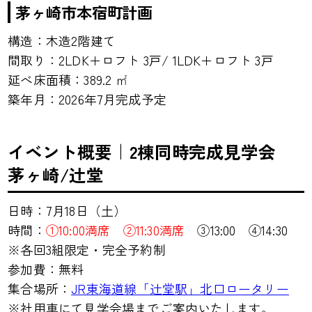
茅ヶ崎市本宿町計画
構造：木造2階建て
間取り：2LDK＋ロフト 3戸/ 1LDK＋ロフト 3戸
延べ床面積：389.2 ㎡
築年月：2026年7月完成予定
イベント概要｜2棟同時完成見学会
茅ヶ崎/辻堂
日時：7月18日（土）
時間：
①10:00満席
②11:30満席
③13:00 ④14:30
※各回3組限定・完全予約制
参加費：無料
集合場所：
JR東海道線「辻堂駅」北口ロータリー
※社用車にて見学会場までご案内いたします。