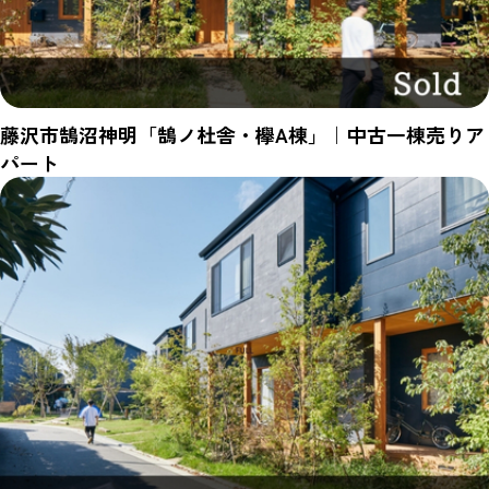
藤沢市鵠沼神明「鵠ノ杜舎・欅A棟」｜中古一棟売りア
パート