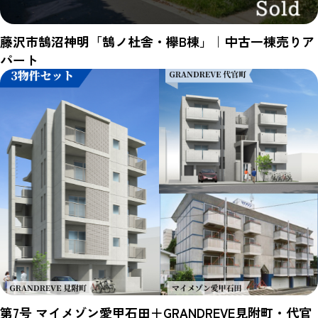
藤沢市鵠沼神明「鵠ノ杜舎・欅B棟」｜中古一棟売りア
パート
第7号 マイメゾン愛甲石田＋GRANDREVE見附町・代官