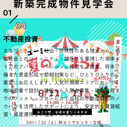
04
不動産投資
まちづくりという社会・公共性のある視点から、地
域社会とのコミュニティ・関係性を重視した湘南エ
リアのアパート・マンション経営をご提案。将来に
備えた資産形成や節税対策など、ひとりひとりのご
要望にお応えします。人気の湘南エリアにおいて、
地域密着で設計・建設から入居者募集・建物管理ま
でのワンストップサービスで当社の不動産開拓のノ
ウハウを活用したサポートにより、安定的な賃貸経
営・資産運用をご提案いたします。